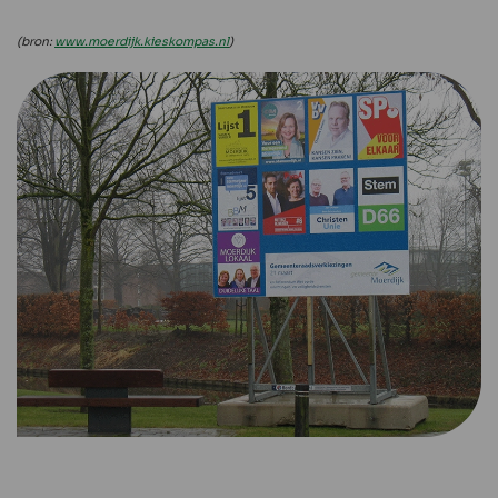
(bron:
www.moerdijk.kieskompas.nl
)