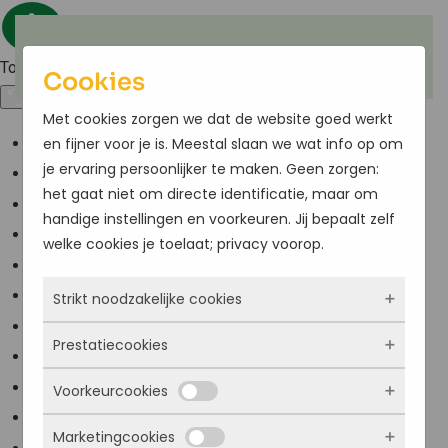
Terug naar hoofdinhoud
Toegankelijkheid
Cookies
Met cookies zorgen we dat de website goed werkt
en fijner voor je is. Meestal slaan we wat info op om
Kleuren omkeren
je ervaring persoonlijker te maken. Geen zorgen:
Monochroom
het gaat niet om directe identificatie, maar om
Donker contrast
handige instellingen en voorkeuren. Jij bepaalt zelf
Licht contrast
welke cookies je toelaat; privacy voorop.
Lage kleur verzadiging
Strikt noodzakelijke cookies
Hoge kleur verzadiging
Links markeren
Prestatiecookies
Deze cookies zorgen ervoor dat de website
Titels markeren
überhaupt werkt. Ze zijn dus altijd actief en
Voorkeurcookies
Scherm lezer
Met deze cookies zien we hoe vaak onze site
kunnen niet worden uitgezet. Meestal worden
Lees modus
bezocht wordt, waar bezoekers vandaan
ze alleen geplaatst als jij iets doet, zoals
Marketingcookies
Deze cookies onthouden jouw voorkeuren.