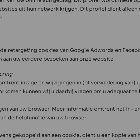
wen van uw online surfgedrag. Dit profiel wordt mede 
bsites uit hun netwerk krijgen. Dit profiel dient allee
n.
e retargeting cookies van Google Adwords en Facebo
jn aan uw eerdere bezoeken aan onze website.
ering
mtrent inzage en wijzigingen in (of verwijdering van) 
komen kunnen wij u daarbij vragen om u adequaat te i
ngen van uw browser. Meer informatie omtrent het in- e
 van de helpfunctie van uw browser.
ns gekoppeld aan een cookie, dient u een kopie van he