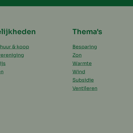
lijkheden
Thema's
huur & koop
Besparing
vereniging
Zon
ijs
Warmte
en
Wind
Subsidie
Ventileren