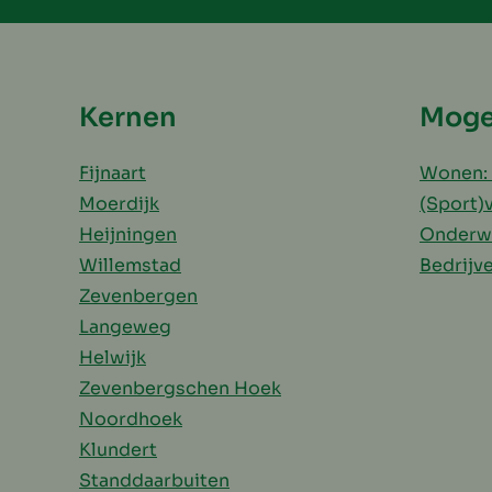
Kernen
Moge
Fijnaart
Wonen: 
Moerdijk
(Sport)
Heijningen
Onderw
Willemstad
Bedrijv
Zevenbergen
Langeweg
Helwijk
Zevenbergschen Hoek
Noordhoek
Klundert
Standdaarbuiten