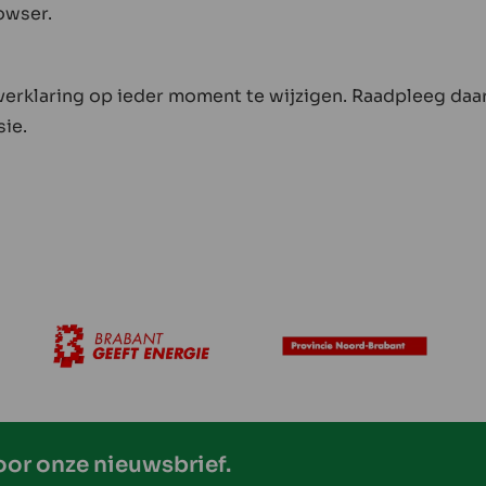
owser.
verklaring op ieder moment te wijzigen. Raadpleeg daa
sie.
voor onze nieuwsbrief.