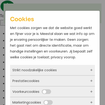
Terug naar hoofdinhoud
Toegankelijkheid
Cookies
Met cookies zorgen we dat de website goed werkt
en fijner voor je is. Meestal slaan we wat info op om
Kleuren omkeren
je ervaring persoonlijker te maken. Geen zorgen:
Monochroom
het gaat niet om directe identificatie, maar om
Donker contrast
handige instellingen en voorkeuren. Jij bepaalt zelf
Licht contrast
welke cookies je toelaat; privacy voorop.
Lage kleur verzadiging
Strikt noodzakelijke cookies
Hoge kleur verzadiging
Links markeren
Prestatiecookies
Deze cookies zorgen ervoor dat de website
Titels markeren
überhaupt werkt. Ze zijn dus altijd actief en
Voorkeurcookies
Scherm lezer
Met deze cookies zien we hoe vaak onze site
kunnen niet worden uitgezet. Meestal worden
Lees modus
bezocht wordt, waar bezoekers vandaan
ze alleen geplaatst als jij iets doet, zoals
Marketingcookies
Deze cookies onthouden jouw voorkeuren.