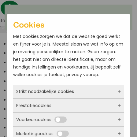
Terug naar hoofdinhoud
Toegankelijkheid
Cookies
Met cookies zorgen we dat de website goed werkt
en fijner voor je is. Meestal slaan we wat info op om
Kleuren omkeren
je ervaring persoonlijker te maken. Geen zorgen:
Monochroom
het gaat niet om directe identificatie, maar om
Donker contrast
handige instellingen en voorkeuren. Jij bepaalt zelf
Licht contrast
welke cookies je toelaat; privacy voorop.
Lage kleur verzadiging
Strikt noodzakelijke cookies
Hoge kleur verzadiging
Links markeren
Prestatiecookies
Deze cookies zorgen ervoor dat de website
Titels markeren
überhaupt werkt. Ze zijn dus altijd actief en
Voorkeurcookies
Scherm lezer
Met deze cookies zien we hoe vaak onze site
kunnen niet worden uitgezet. Meestal worden
Lees modus
bezocht wordt, waar bezoekers vandaan
ze alleen geplaatst als jij iets doet, zoals
Marketingcookies
Deze cookies onthouden jouw voorkeuren.