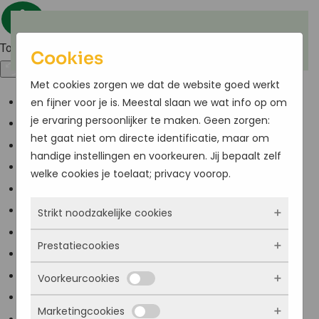
Terug naar hoofdinhoud
Toegankelijkheid
Cookies
Met cookies zorgen we dat de website goed werkt
en fijner voor je is. Meestal slaan we wat info op om
Kleuren omkeren
je ervaring persoonlijker te maken. Geen zorgen:
Monochroom
het gaat niet om directe identificatie, maar om
Donker contrast
handige instellingen en voorkeuren. Jij bepaalt zelf
Licht contrast
welke cookies je toelaat; privacy voorop.
Lage kleur verzadiging
Strikt noodzakelijke cookies
Hoge kleur verzadiging
Links markeren
Prestatiecookies
Deze cookies zorgen ervoor dat de website
Titels markeren
überhaupt werkt. Ze zijn dus altijd actief en
Voorkeurcookies
Scherm lezer
Met deze cookies zien we hoe vaak onze site
kunnen niet worden uitgezet. Meestal worden
Lees modus
bezocht wordt, waar bezoekers vandaan
ze alleen geplaatst als jij iets doet, zoals
Marketingcookies
Deze cookies onthouden jouw voorkeuren.