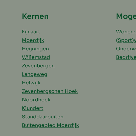
Kernen
Moge
Fijnaart
Wonen: 
Moerdijk
(Sport)
Heijningen
Onderw
Willemstad
Bedrijv
Zevenbergen
Langeweg
Helwijk
Zevenbergschen Hoek
Noordhoek
Klundert
Standdaarbuiten
Buitengebied Moerdijk