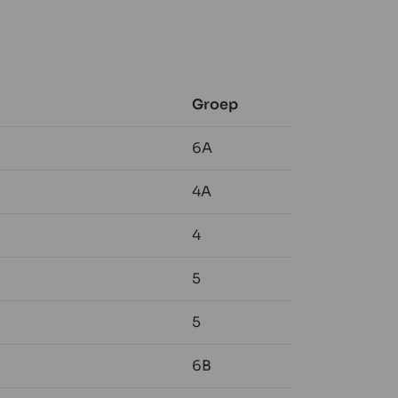
Groep
6A
4A
4
5
5
6B